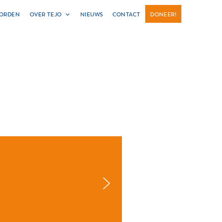
WORDEN
OVER TEJO
NIEUWS
CONTACT
DONEER!
Help mee
Afspraak maken