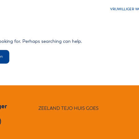
VRIJWILLIGER 
jongeren
Hoe TEJO helpt
TEJO-huizen
ooking for. Perhaps searching can help.
ger
ZEELAND TEJO HUIS GOES