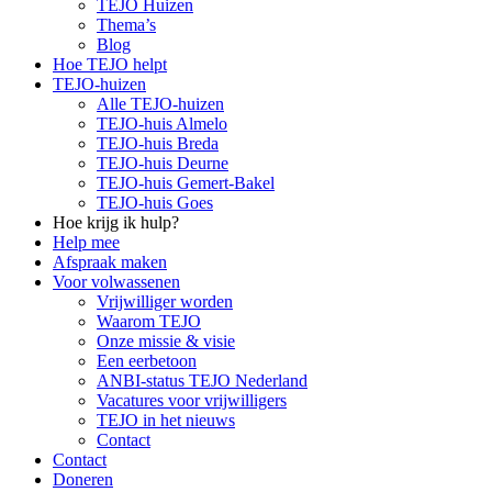
TEJO Huizen
Thema’s
Blog
Hoe TEJO helpt
TEJO-huizen
Alle TEJO-huizen
TEJO-huis Almelo
TEJO-huis Breda
TEJO-huis Deurne
TEJO-huis Gemert-Bakel
TEJO-huis Goes
Hoe krijg ik hulp?
Help mee
Afspraak maken
Voor volwassenen
Vrijwilliger worden
Waarom TEJO
Onze missie & visie
Een eerbetoon
ANBI-status TEJO Nederland
Vacatures voor vrijwilligers
TEJO in het nieuws
Contact
Contact
Doneren