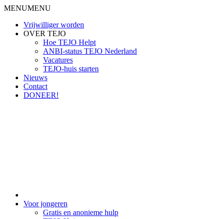
MENU
MENU
Vrijwilliger worden
OVER TEJO
Hoe TEJO Helpt
ANBI-status TEJO Nederland
Vacatures
TEJO-huis starten
Nieuws
Contact
DONEER!
Voor jongeren
Gratis en anonieme hulp