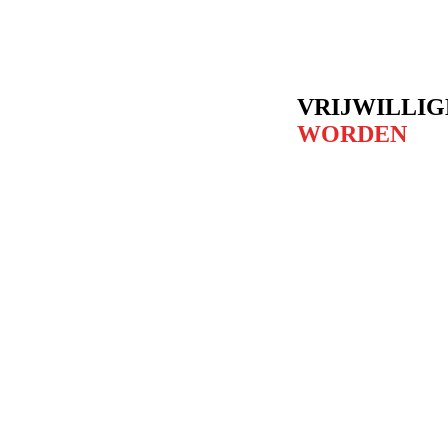
Skip
to
content
VRIJWILLIG
WORDEN