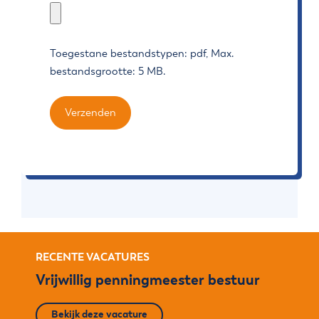
Upload
je
motivatiebrief
Toegestane bestandstypen: pdf, Max.
(alleen
bestandsgrootte: 5 MB.
.pdf,
max.
Verzenden
2mb).
RECENTE VACATURES
Vrijwillig penningmeester bestuur
Bekijk deze vacature