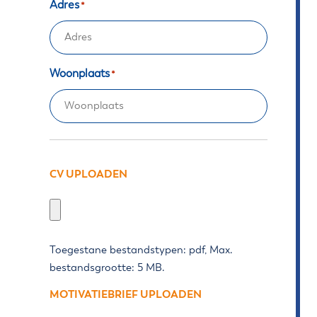
Adres
*
Woonplaats
*
CV UPLOADEN
Upload
je
cv
Toegestane bestandstypen: pdf, Max.
(alleen
bestandsgrootte: 5 MB.
.pdf,
max.
MOTIVATIEBRIEF UPLOADEN
2mb).