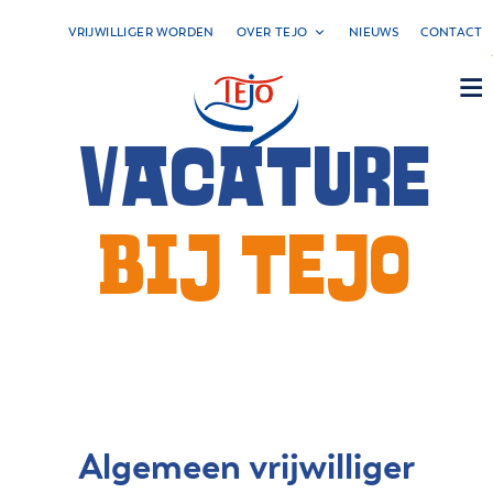
VRIJWILLIGER WORDEN
OVER TEJO
NIEUWS
CONTACT
DONEER!
Skip
to
content
VACATURE
BIJ TEJO
Algemeen vrijwilliger