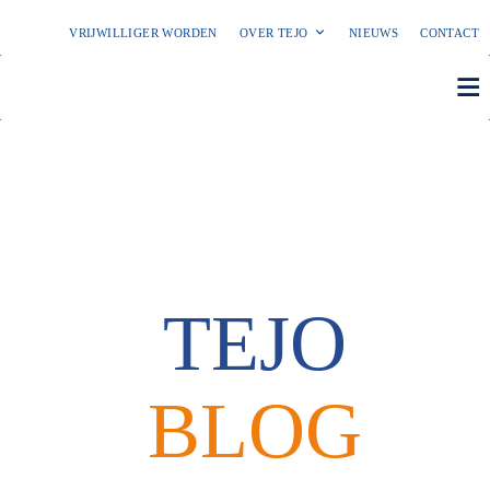
VRIJWILLIGER WORDEN
OVER TEJO
NIEUWS
CONTACT
DONEER!
Skip
to
content
TEJO
BLOG